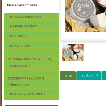
Mlieko a výrobky z mlieka
MRAZENÉ PRODUKTY
MäSOVÉ VÝROBKY
CESTOVINY
MÚKA A RYŽA
PARADAJKOVÁ POLPA, PESTO,
DELIKATESY
OLEJE A OCTY
(1)
POPIS
OBRÁZKY
KONZERVY RYBY, OVOCIE,
ZELENINA
VÍNO A VODA
KORENINY, KÁVA, OBALY