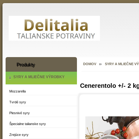
Produkty
DOMOV
SYRY A MLIEČNE V
SYRY A MLIEČNE VÝROBKY
Cenerentolo +/- 2 k
Mozzarella
Tvrdé syry
Plesnivé syry
Špecialne talianske syry
Zrejúce syry