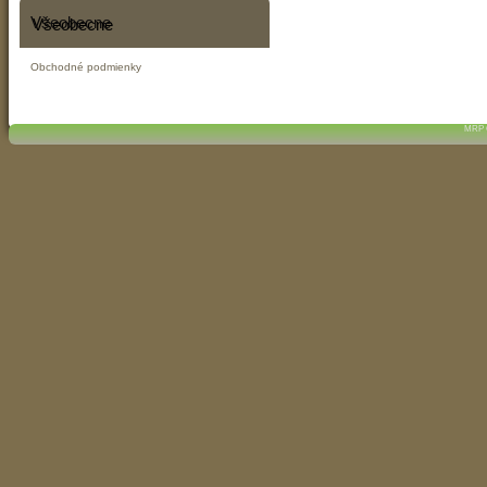
Všeobecne
Obchodné podmienky
MRP C