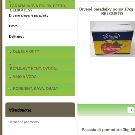
PARADAJKOVÁ POLPA, PESTO,
Drvené paradajky polpa 10kg
DELIKATESY
BELGUSTO
Drvené a lúpané paradajky
Pesto
Delikatesy
OLEJE A OCTY
KONZERVY RYBY, OVOCIE,
ZELENINA
VÍNO A VODA
KORENINY, KÁVA, OBALY
Všeobecne
Obchodné podmienky
Passata di pomodoro 3kg M