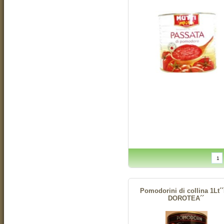
Pomodorini di collina 1Lt´
DOROTEA´´