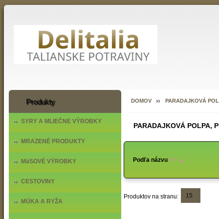
Produkty
DOMOV
PARADAJKOVÁ POLP
SYRY A MLIEČNE VÝROBKY
PARADAJKOVÁ POLPA, P
MRAZENÉ PRODUKTY
Podľa názvu
MäSOVÉ VÝROBKY
CESTOVINY
15
Produktov na stranu:
MÚKA A RYŽA