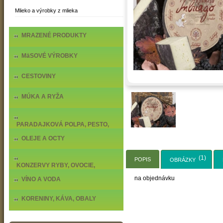
Mlieko a výrobky z mlieka
MRAZENÉ PRODUKTY
MäSOVÉ VÝROBKY
CESTOVINY
MÚKA A RYŽA
PARADAJKOVÁ POLPA, PESTO,
DELIKATESY
OLEJE A OCTY
(1)
POPIS
OBRÁZKY
KONZERVY RYBY, OVOCIE,
ZELENINA
na objednávku
VÍNO A VODA
KORENINY, KÁVA, OBALY