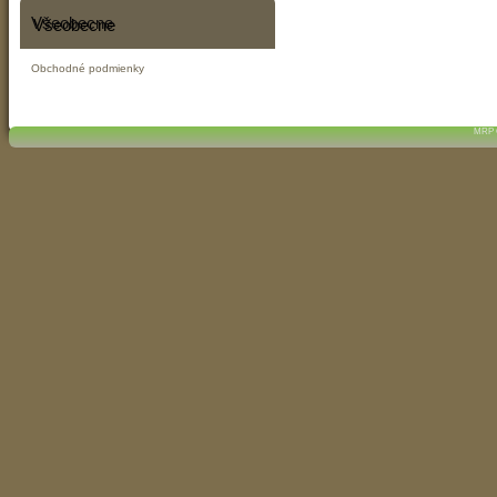
Všeobecne
Obchodné podmienky
MRP C