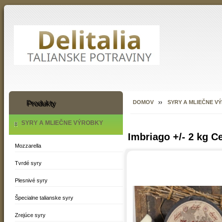
Produkty
DOMOV
SYRY A MLIEČNE V
SYRY A MLIEČNE VÝROBKY
Imbriago +/- 2 kg C
Mozzarella
Tvrdé syry
Plesnivé syry
Špecialne talianske syry
Zrejúce syry