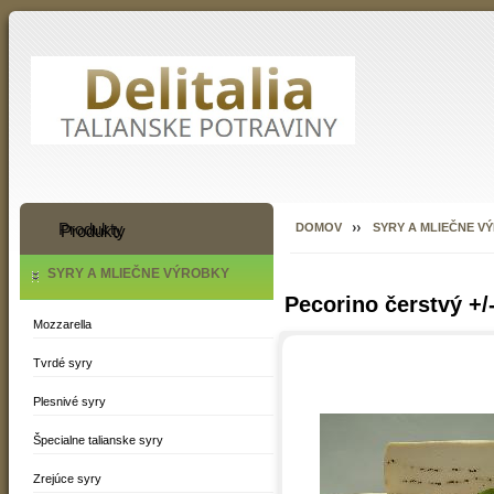
Produkty
DOMOV
SYRY A MLIEČNE V
SYRY A MLIEČNE VÝROBKY
Pecorino čerstvý +/
Mozzarella
Tvrdé syry
Plesnivé syry
Špecialne talianske syry
Zrejúce syry