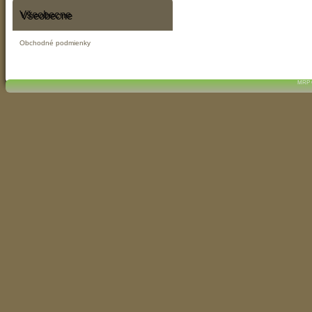
Všeobecne
Obchodné podmienky
MRP C