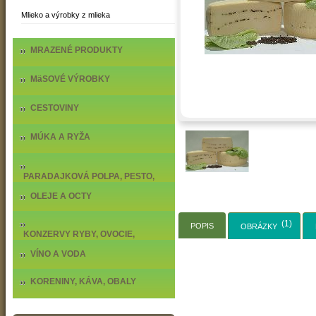
Mlieko a výrobky z mlieka
MRAZENÉ PRODUKTY
MäSOVÉ VÝROBKY
CESTOVINY
MÚKA A RYŽA
PARADAJKOVÁ POLPA, PESTO,
DELIKATESY
OLEJE A OCTY
(1)
POPIS
OBRÁZKY
KONZERVY RYBY, OVOCIE,
ZELENINA
VÍNO A VODA
KORENINY, KÁVA, OBALY