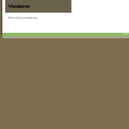
Všeobecne
Obchodné podmienky
MRP C