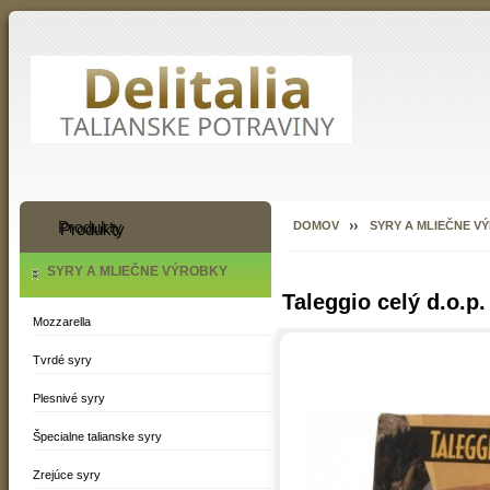
Produkty
DOMOV
SYRY A MLIEČNE V
SYRY A MLIEČNE VÝROBKY
Taleggio celý d.o.p.
Mozzarella
Tvrdé syry
Plesnivé syry
Špecialne talianske syry
Zrejúce syry