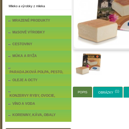
Mlieko a výrobky z mlieka
MRAZENÉ PRODUKTY
MäSOVÉ VÝROBKY
CESTOVINY
MÚKA A RYŽA
PARADAJKOVÁ POLPA, PESTO,
DELIKATESY
OLEJE A OCTY
(1)
POPIS
OBRÁZKY
KONZERVY RYBY, OVOCIE,
ZELENINA
VÍNO A VODA
KORENINY, KÁVA, OBALY